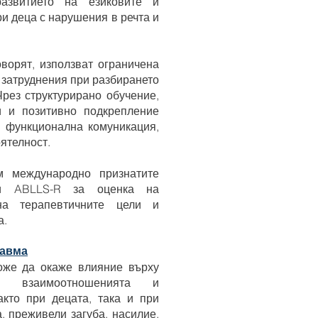
азвитието на езиковите и
и деца с нарушения в речта и
оворят, използват ограничена
т затруднения при разбирането
Чрез структурирано обучение,
и и позитивно подкрепление
 функционална комуникация,
ятелност.
м международно признатите
и ABLLS-R за оценка на
на терапевтичните цели и
а.
равма
оже да окаже влияние върху
о, взаимоотношенията и
акто при децата, така и при
а, преживели загуба, насилие,