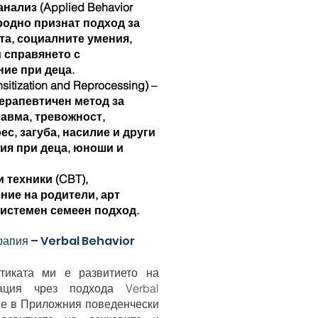
ализ (Applied Behavior
ародно признат подход за
та, социалните умения,
 справянето с
ие при деца.
tization and Reprocessing) –
ерапевтичен метод за
равма, тревожност,
ес, загуба, насилие и други
ия при деца, юноши и
 техники (CBT),
ние на родители, арт
системен семеен подход.
рапия – Verbal Behavior
тиката ми е развитието на
ация чрез подхода Verbal
ние в Приложния поведенчески