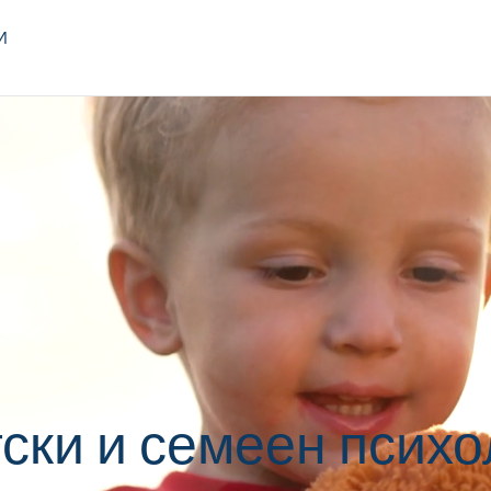
И
ски и семеен псих