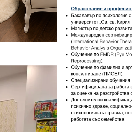
Образование и професио
Бакалавър по психология с
университет „Св. св. Кирил
Магистър по детско развити
Международен сертифицир
(International Behavior Thera
Behavior Analysis Organizat
Обучение по EMDR (Eye Mov
Reprocessing).
Обучение по фамилна и арт
консултиране (ПИСЕЛ).
Специализирани обучения п
Сертифицирана за работа 
за оценка на разстройства 
Допълнителни квалификации
психично здраве, социално
психологичната травма, по
работата със семейства.