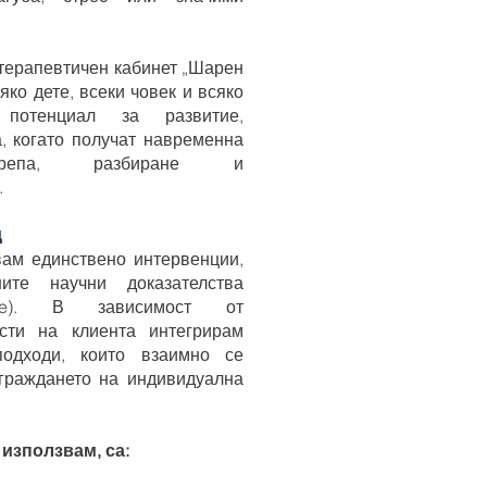
 терапевтичен кабинет „Шарен
яко дете, всеки човек и всяко
 потенциал за развитие,
, когато получат навременна
дкрепа, разбиране и
.
д
вам единствено интервенции,
ите научни доказателства
tice). В зависимост от
сти на клиента интегрирам
подходи, които взаимно се
граждането на индивидуална
използвам, са: