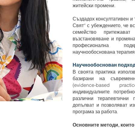
житейски промени.
Създадох консултативен и
Свят“ с убеждението, че вс
семейство притежават
възстановяване и промяна
професионална по
научнообоснована терапия
Научнообоснован подхо
В своята практика използ
базирани на съвременн
(evidence-based prac
индивидуалните потребно
различни терапевтични 
допълват и позволяват из
програма за работа.
Основните методи, които 