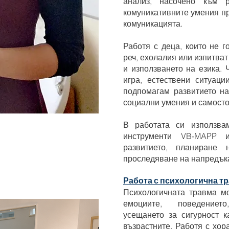
анализ, насочено към р
комуникативните умения пр
комуникацията.
Работя с деца, които не г
реч, ехолалия или изпитва
и използването на езика. 
игра, естествени ситуаци
подпомагам развитието на
социални умения и самосто
В работата си използва
инструменти VB-MAPP 
развитието, планиране 
проследяване на напредък
Работа с психологична т
Психологичната травма м
емоциите, поведениет
усещането за сигурност к
възрастните. Работя с хор