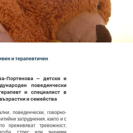
ивен и терапевтичен
а-Портенова – детски и
дународен поведенчески
терапевт и специалист в
 възрастни и семейства
лни, поведенчески, говорно-
итийни затруднения, както и с
то преживяват тревожност,
агуба, стрес или значими