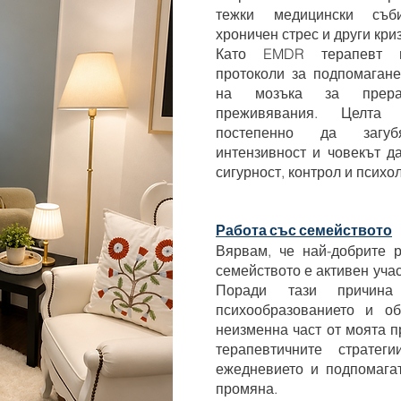
тежки медицински съби
хроничен стрес и други кри
Като EMDR терапевт из
протоколи за подпомагане
на мозъка за прераб
преживявания. Целта
постепенно да загуб
интензивност и човекът д
сигурност, контрол и психо
Работа със семейството
Вярвам, че най-добрите р
семейството е активен уча
Поради тази причина 
психообразованието и об
неизменна част от моята п
терапевтичните страте
ежедневието и подпомагат
промяна.