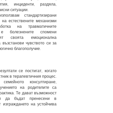
тия, инциденти, раздяла,
зисни ситуации.
ползвам стандартизирани
 на естествените механизми
отка на травматичните
 е болезнените спомени
ят своята емоционална
а възстанови чувството си за
логично благополучие.
езултати се постигат, когато
стник в терапевтичния процес.
семейното консултиране,
учението на родителите са
рактика. Те дават възможност
гии да бъдат пренесени в
 изграждането на устойчива