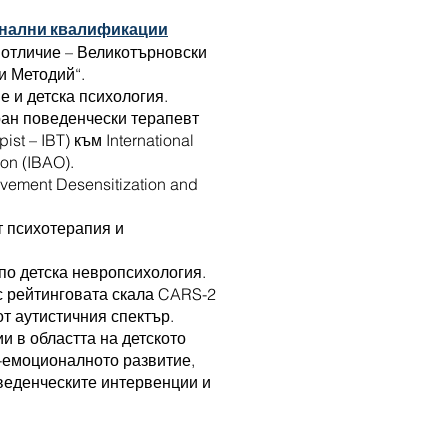
нални квалификации
 отличие – Великотърновски
 и Методий“.
е и детска психология.
ан поведенчески терапевт
pist – IBT) към International
ion (IBAO).
ement Desensitization and
 психотерапия и
о детска невропсихология.
с рейтинговата скала CARS-2
от аутистичния спектър.
 в областта на детското
-емоционалното развитие,
веденческите интервенции и