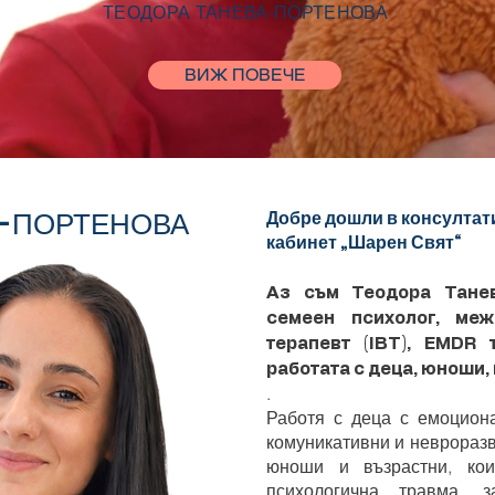
ТЕОДОРА ТАНЕВА-ПОРТЕНОВА
ВИЖ ПОВЕЧЕ
А-ПОРТЕНОВА
Добре дошли в консултат
кабинет „Шарен Свят“
Аз съм Теодора Танев
семеен психолог, меж
терапевт (IBT), EMDR 
работата с деца, юноши,
.
Работя с деца с емоциона
комуникативни и невроразв
юноши и възрастни, кои
психологична травма, з