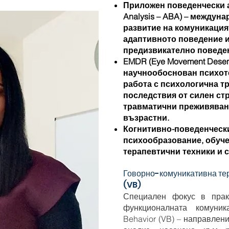
Приложен поведенчески ан
Analysis – ABA) – междун
развитие на комуникация
адаптивното поведение и
предизвикателно поведен
EMDR (Eye Movement Desensi
научнообоснован психот
работа с психологична т
последствия от силен стр
травматични преживяван
възрастни.
Когнитивно-поведенчески
психообразование, обуче
терапевтични техники и 
Говорно-комуникативна те
(VB)
Специален фокус в прак
функционалната комуник
Behavior (VB) – направле