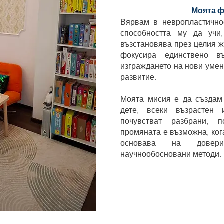
Моята 
Вярвам в невропластично
способността му да учи
възстановява през целия ж
фокусира единствено въ
изграждането на нови умен
развитие.
Моята мисия е да създам 
дете, всеки възрастен
почувстват разбрани, 
промяната е възможна, ког
основава на довери
научнообосновани методи.