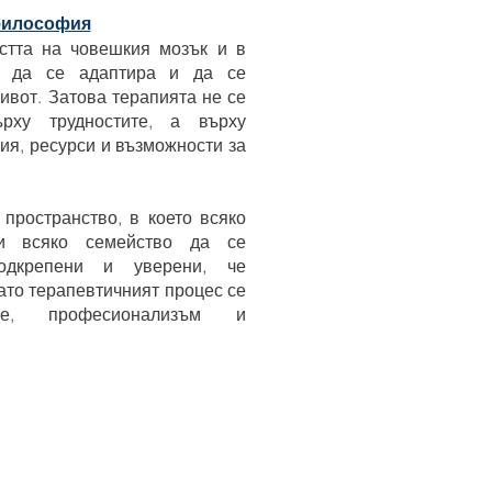
философия
стта на човешкия мозък и в
, да се адаптира и да се
ивот. Затова терапията не се
рху трудностите, а върху
ия, ресурси и възможности за
пространство, в което всяко
 и всяко семейство да се
подкрепени и уверени, че
ато терапевтичният процес се
е, професионализъм и